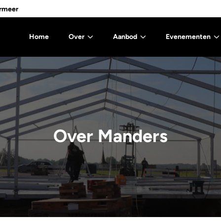
ormeer
Home
Over
Aanbod
Evenementen
Historie
Tenten
Horeca
Aluhallen
Bedrijven
Meubilair
Evenementen
Over Manders
Tentvloeren
Bruiloften
Particulieren
Webshop