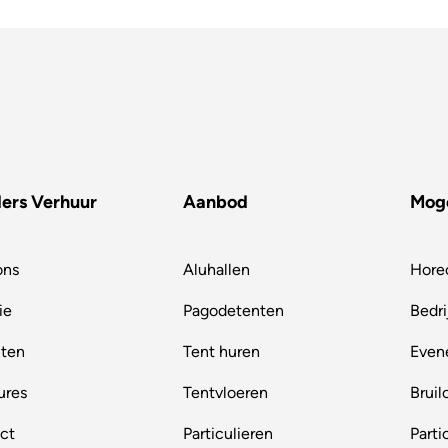
ers Verhuur
Aanbod
Moge
ons
Aluhallen
Hore
ie
Pagodetenten
Bedri
cten
Tent huren
Even
ures
Tentvloeren
Bruil
ct
Particulieren
Parti