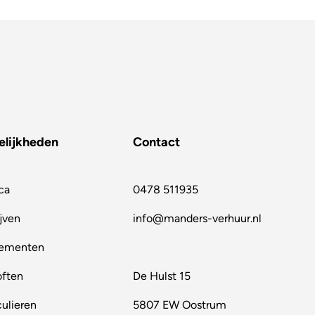
lijkheden
Contact
ca
0478 511935
jven
info@manders-verhuur.nl
ementen
often
De Hulst 15
culieren
5807 EW Oostrum