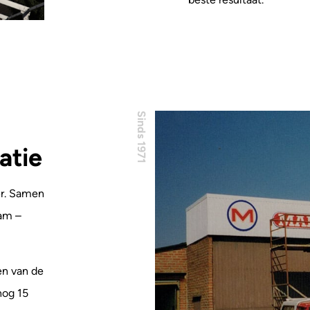
Sinds 1971
atie
er. Samen
wam –
en van de
nog 15